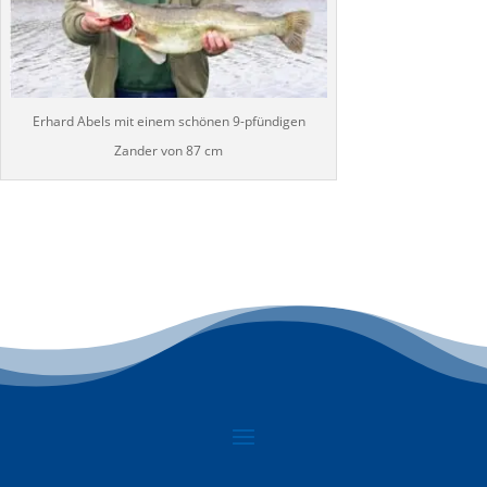
Erhard Abels mit einem schönen 9-pfündigen
Zander von 87 cm