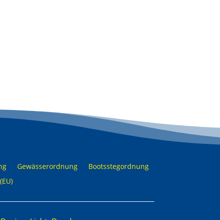
ng
Gewässerordnung
Bootsstegordnung
(EU)