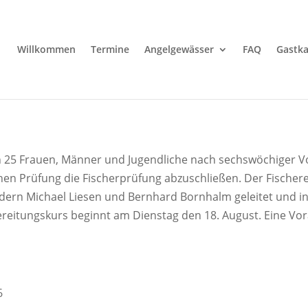
Willkommen
Termine
Angelgewässer
FAQ
Gastka
 25 Frauen, Männer und Jugendliche nach sechswöchiger Vo
n Prüfung die Fischerprüfung abzuschließen. Der Fischereiv
ildern Michael Liesen und Bernhard Bornhalm geleitet und
ereitungskurs beginnt am Dienstag den 18. August. Eine Vo
6