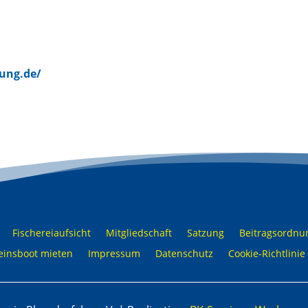
ung.de/
Fischereiaufsicht
Mitgliedschaft
Satzung
Beitragsordnu
einsboot mieten
Impressum
Datenschutz
Cookie-Richtlinie 